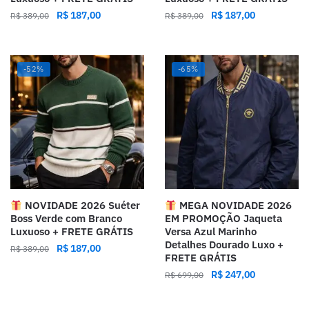
R$
187,00
R$
187,00
R$
389,00
R$
389,00
-52%
-65%
NOVIDADE 2026 Suéter
MEGA NOVIDADE 2026
Boss Verde com Branco
EM PROMOÇÃO Jaqueta
Luxuoso + FRETE GRÁTIS
Versa Azul Marinho
Detalhes Dourado Luxo +
R$
187,00
R$
389,00
FRETE GRÁTIS
R$
247,00
R$
699,00