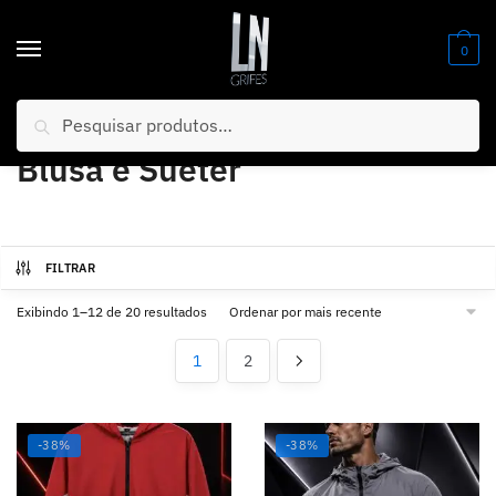
0
Pesquisar
Início
/
Blusa e Suéter
Blusa e Suéter
FILTRAR
Exibindo 1–12 de 20 resultados
1
2
-38%
-38%