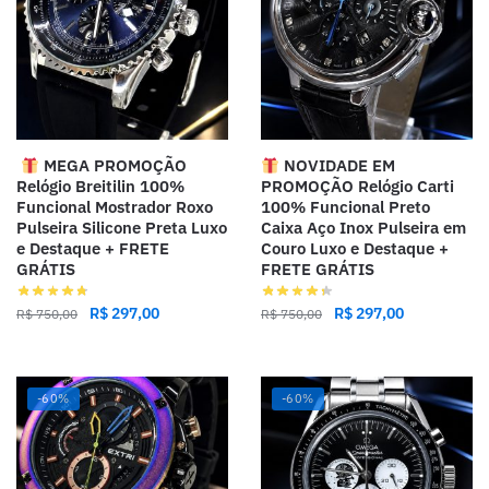
MEGA PROMOÇÃO
NOVIDADE EM
Relógio Breitilin 100%
PROMOÇÃO Relógio Carti
Funcional Mostrador Roxo
100% Funcional Preto
Pulseira Silicone Preta Luxo
Caixa Aço Inox Pulseira em
e Destaque + FRETE
Couro Luxo e Destaque +
GRÁTIS
FRETE GRÁTIS
R$
297,00
R$
297,00
R$
750,00
R$
750,00
-60%
-60%