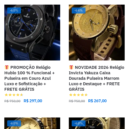
-60%
-64%
PROMOÇÃO Relógio
NOVIDADE 2026 Relógio
Hublo 100 % Funcional +
Invicta Yakuza Caixa
Pulseira em Couro Azul
Dourada Pulseira Marrom
Luxo e Sofisticação +
Luxo e Destaque + FRETE
FRETE GRÁTIS
GRÁTIS
R$
297,00
R$
267,00
R$
750,00
R$
750,00
-60%
-60%