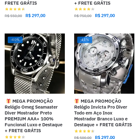
FRETE GRÁTIS
+ FRETE GRÁTIS
R$
297,00
R$
297,00
R$
550,00
R$
750,00
-40%
-41%
MEGA PROMOÇÃO
MEGA PROMOÇÃO
Relógio Omeg Seamaster
Relógio Invicta Pro Diver
Diver Mostrador Preto
Todo em Aço Inox
PREMIUM AAA+ 100%
Mostrador Branco Luxo e
Funcional Luxo e Destaque
Destaque + FRETE GRÁTIS
+ FRETE GRÁTIS
R$
297,00
R$
500,00