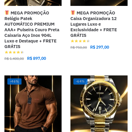
MEGA PROMOÇÃO
MEGA PROMOÇÃO
Relógio Patek
Caixa Organizadora 12
AUTOMÁTICO PREMIUM
Lugares Luxo e
AAA+ Pulseira Couro Preta
Exclusividade + FRETE
Caixaria Aço Inox 904L
GRÁTIS
Luxo e Destaque + FRETE
GRÁTIS
R$
297,00
R$
750,00
R$
897,00
R$
1.400,00
-46%
-64%