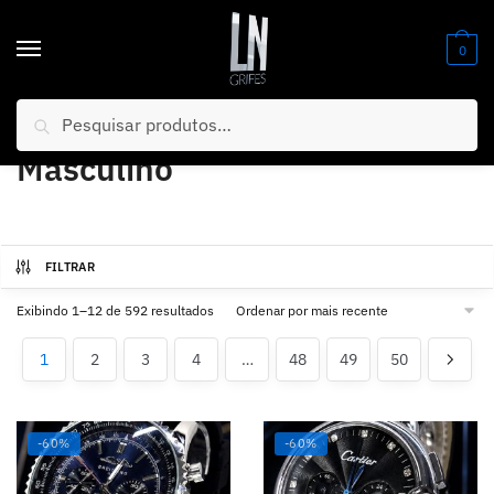
0
Pesquisar
Início
/
Relógios
/
Masculino
Masculino
FILTRAR
Exibindo 1–12 de 592 resultados
1
2
3
4
…
48
49
50
-60%
-60%