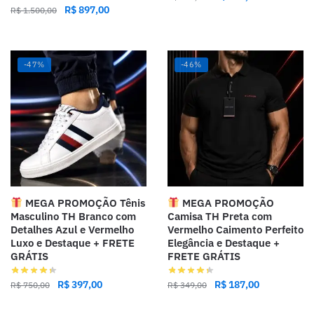
R$
897,00
R$
1.500,00
-47%
-46%
MEGA PROMOÇÃO Tênis
MEGA PROMOÇÃO
Masculino TH Branco com
Camisa TH Preta com
Detalhes Azul e Vermelho
Vermelho Caimento Perfeito
Luxo e Destaque + FRETE
Elegância e Destaque +
GRÁTIS
FRETE GRÁTIS
R$
397,00
R$
187,00
R$
750,00
R$
349,00