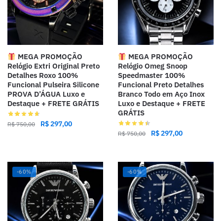
MEGA PROMOÇÃO
MEGA PROMOÇÃO
Relógio Extri Original Preto
Relógio Omeg Snoop
Detalhes Roxo 100%
Speedmaster 100%
Funcional Pulseira Silicone
Funcional Preto Detalhes
PROVA D’ÁGUA Luxo e
Branco Todo em Aço Inox
Destaque + FRETE GRÁTIS
Luxo e Destaque + FRETE
GRÁTIS
R$
297,00
R$
750,00
R$
297,00
R$
750,00
-60%
-60%