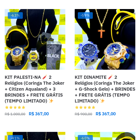
-63%
-59%
KIT PALESTI-NA
2
KIT DINAMITE
2
Relógios (Coringa The Joker
Relógios (Coringa The Joker
+ Citizen Aqualand) + 3
+ G-Shock Gelo) + BRINDES
BRINDES + FRETE GRÁTIS
+ FRETE GRÁTIS (TEMPO
(TEMPO LIMITADO)
LIMITADO)
R$
367,00
R$
367,00
R$
1.000,00
R$
900,00
-41%
-60%