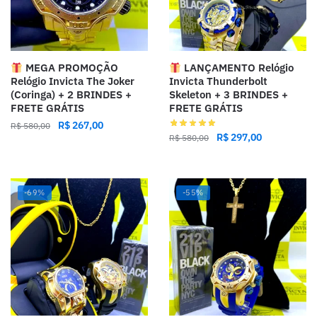
MEGA PROMOÇÃO
LANÇAMENTO Relógio
Relógio Invicta The Joker
Invicta Thunderbolt
(Coringa) + 2 BRINDES +
Skeleton + 3 BRINDES +
FRETE GRÁTIS
FRETE GRÁTIS
R$
267,00
R$
580,00
R$
297,00
R$
580,00
-69%
-55%