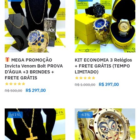
MEGA PROMOÇÃO
KIT ECONOMIA 3 Relógios
Invicta Venom Bolt PROVA
+ FRETE GRÁTIS (TEMPO
D’ÁGUA +3 BRINDES +
LIMITADO)
FRETE GRÁTIS
R$
397,00
R$
1.000,00
R$
297,00
R$
500,00
-41%
-63%