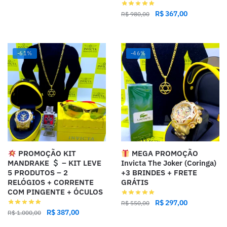
R$
367,00
R$
980,00
-61%
-46%
PROMOÇÃO KIT
MEGA PROMOÇÃO
MANDRAKE
– KIT LEVE
Invicta The Joker (Coringa)
5 PRODUTOS – 2
+3 BRINDES + FRETE
RELÓGIOS + CORRENTE
GRÁTIS
COM PINGENTE + ÓCULOS
R$
297,00
R$
550,00
R$
387,00
R$
1.000,00