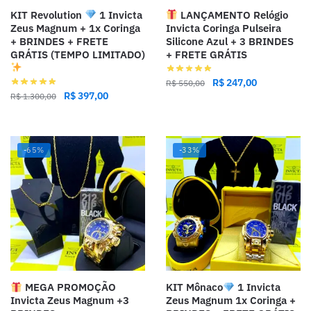
KIT Revolution
1 Invicta
LANÇAMENTO Relógio
Zeus Magnum + 1x Coringa
Invicta Coringa Pulseira
+ BRINDES + FRETE
Silicone Azul + 3 BRINDES
GRÁTIS (TEMPO LIMITADO)
+ FRETE GRÁTIS
R$
247,00
R$
550,00
R$
397,00
R$
1.300,00
-65%
-33%
MEGA PROMOÇÃO
KIT Mônaco
1 Invicta
Invicta Zeus Magnum +3
Zeus Magnum 1x Coringa +