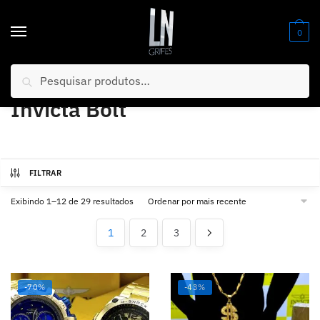
0
Pesquisar
Início
/
Relógios
/
Folheados
/
Linha Folheados
/
Invicta Bolt
Invicta Bolt
FILTRAR
Exibindo 1–12 de 29 resultados
1
2
3
-70%
-43%