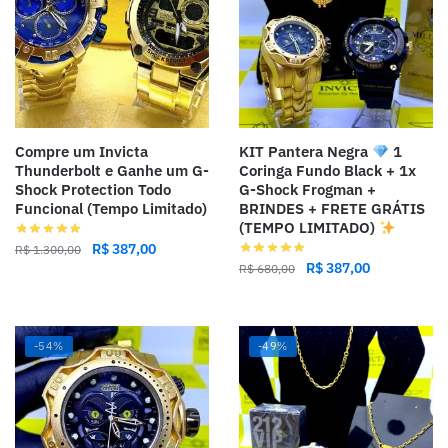
Compre um Invicta
KIT Pantera Negra
1
Thunderbolt e Ganhe um G-
Coringa Fundo Black + 1x
Shock Protection Todo
G-Shock Frogman +
Funcional (Tempo Limitado)
BRINDES + FRETE GRÁTIS
(TEMPO LIMITADO)
R$
387,00
R$
1.300,00
R$
387,00
R$
680,00
-54%
-49%