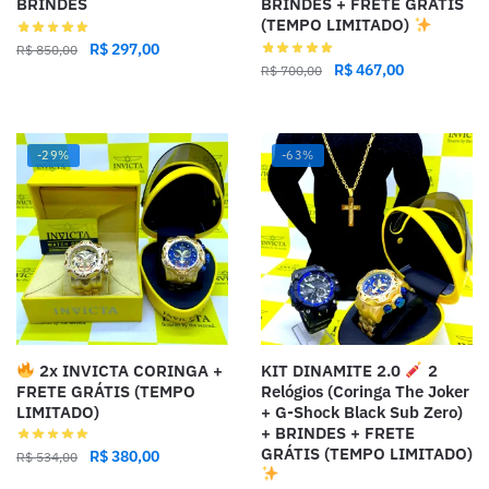
BRINDES
BRINDES + FRETE GRÁTIS
(TEMPO LIMITADO)
R$
297,00
R$
850,00
R$
467,00
R$
700,00
-29%
-63%
2x INVICTA CORINGA +
KIT DINAMITE 2.0
2
FRETE GRÁTIS (TEMPO
Relógios (Coringa The Joker
LIMITADO)
+ G-Shock Black Sub Zero)
+ BRINDES + FRETE
GRÁTIS (TEMPO LIMITADO)
R$
380,00
R$
534,00