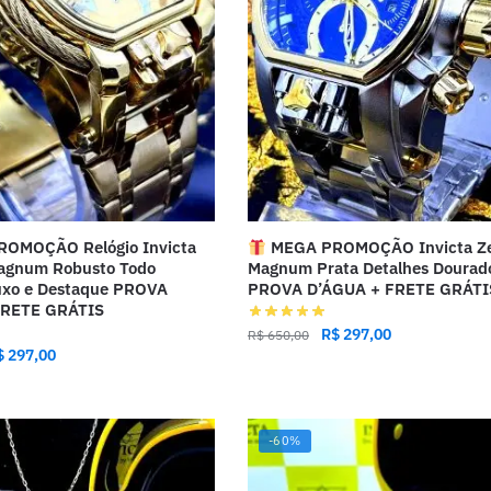
OMOÇÃO Relógio Invicta
MEGA PROMOÇÃO Invicta Z
agnum Robusto Todo
Magnum Prata Detalhes Dourad
uxo e Destaque PROVA
PROVA D’ÁGUA + FRETE GRÁTI
FRETE GRÁTIS
R$
297,00
R$
650,00
$
297,00
-60%