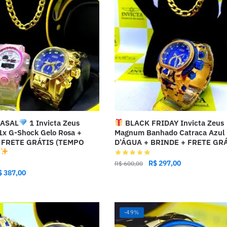
CASAL
1 Invicta Zeus
BLACK FRIDAY Invicta Zeus
x G-Shock Gelo Rosa +
Magnum Banhado Catraca Azul
 FRETE GRÁTIS (TEMPO
D’ÁGUA + BRINDE + FRETE GR
R$
297,00
R$
600,00
$
387,00
-49%