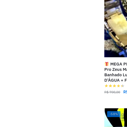
MEGA PR
Pro Zeus M
Banhado L
D’ÁGUA + 
R
R$
700,00
-58%