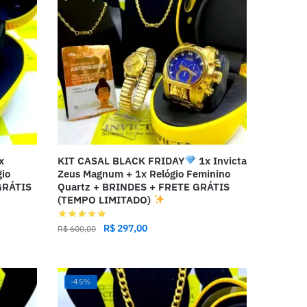
x
KIT CASAL BLACK FRIDAY
1x Invicta
gio
Zeus Magnum + 1x Relógio Feminino
GRÁTIS
Quartz + BRINDES + FRETE GRÁTIS
(TEMPO LIMITADO)
R$
297,00
R$
600,00
-45%