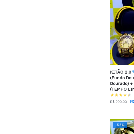
KITÃO 2.0
(Fundo Dou
Dourado) 
(TEMPO LI
R
R$
900,00
-56%