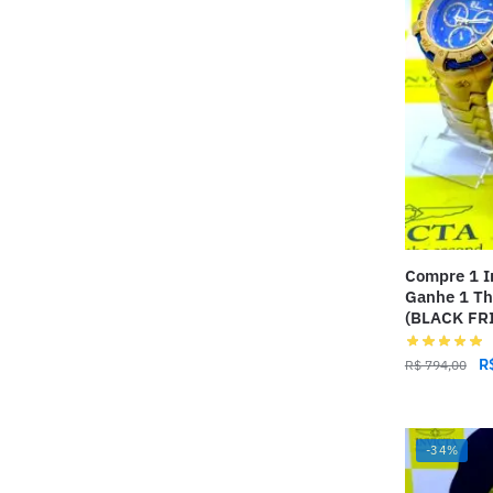
Compre 1 I
Ganhe 1 Th
(BLACK FR
R
R$
794,00
-34%