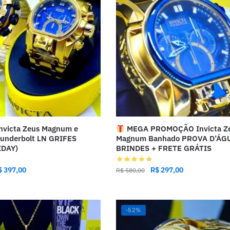
nvicta Zeus Magnum e
MEGA PROMOÇÃO Invicta Z
underbolt LN GRIFES
Magnum Banhado PROVA D’ÁG
IDAY)
BRINDES + FRETE GRÁTIS
$
397,00
R$
297,00
R$
580,00
-52%