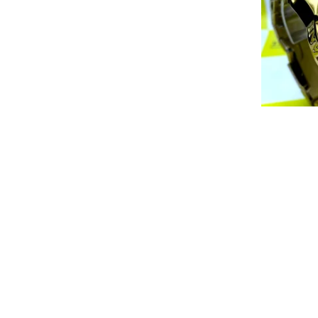
Invicta Z
D’ÁGUA + B
R
R$
880,00
-54%