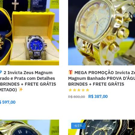
2 Invicta Zeus Magnum
MEGA PROMOÇÃO Invicta Z
rado e Prata com Detalhes
Magnum Banhado PROVA D’ÁGU
+ BRINDES + FRETE GRÁTIS
BRINDES + FRETE GRÁTIS
MITADO)
R$
387,00
R$
800,00
$
597,00
-65%