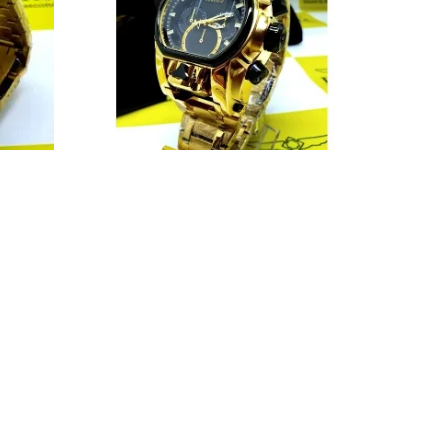
agnum
BLACK FRIDAY Invicta Zeus Magnum
TE
Banhado PROVA D’ÁGUA + FRETE
ulseira
GRÁTIS + BRINDES Corrente e Pulseira
R$
387,00
R$
850,00