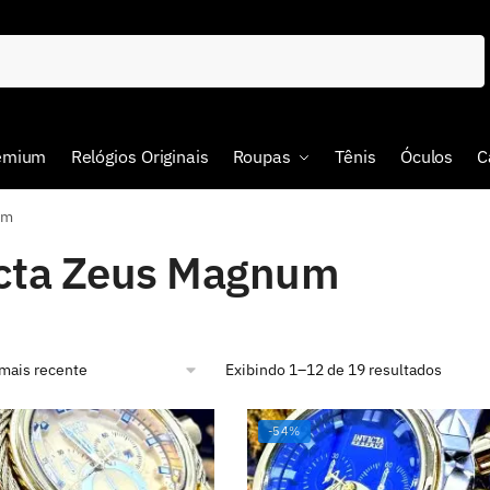
remium
Relógios Originais
Roupas
Tênis
Óculos
C
um
icta Zeus Magnum
Exibindo 1–12 de 19 resultados
-54%