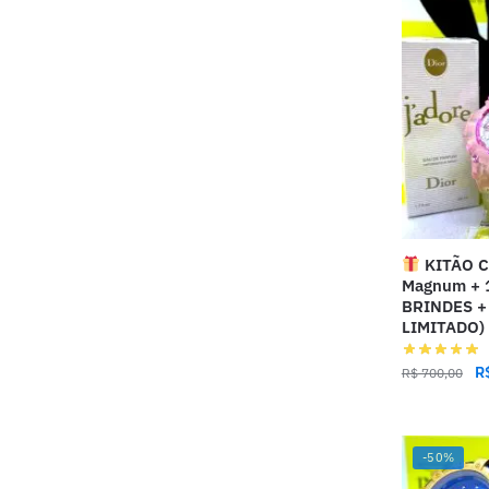
KITÃO 
Magnum + 1
BRINDES +
LIMITADO)
R
R$
700,00
-50%