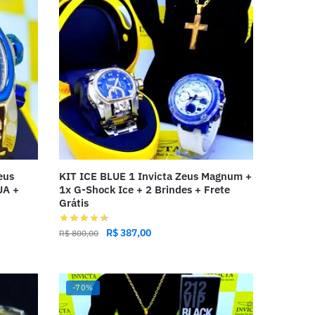
eus
KIT ICE BLUE 1 Invicta Zeus Magnum +
UA +
1x G-Shock Ice + 2 Brindes + Frete
Grátis
R$
387,00
R$
800,00
-70%