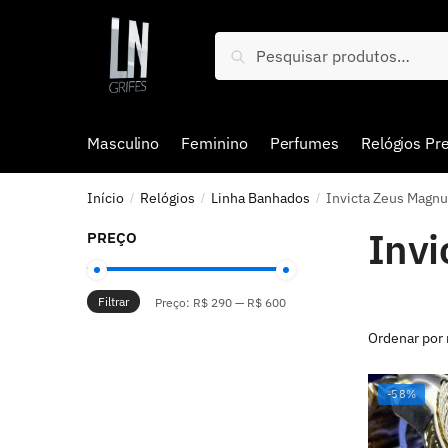
Pesquisar
Masculino
Feminino
Perfumes
Relógios P
Início
Relógios
Linha Banhados
Invicta Zeus Magn
/
/
/
Inv
PREÇO
Filtrar
Preço:
R$ 290
—
R$ 600
-58%