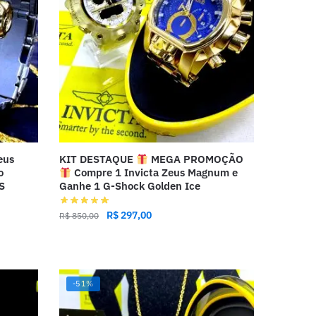
eus
KIT DESTAQUE
MEGA PROMOÇÃO
o
Compre 1 Invicta Zeus Magnum e
S
Ganhe 1 G-Shock Golden Ice
R$
297,00
R$
850,00
-51%