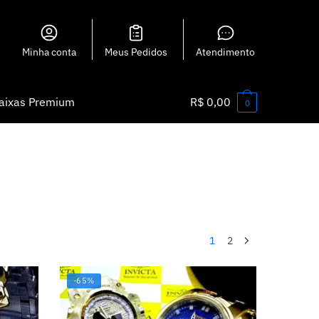
Minha conta
Meus Pedidos
Atendimento
aixas Premium
R$
0,00
0
1
2
-65%