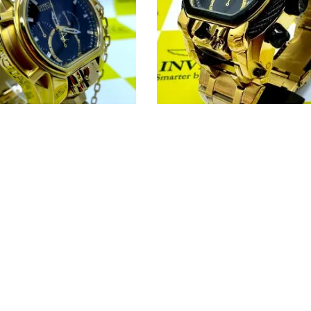
eus Magnum Banhado PROVA
BLACK FRIDAY Invicta Zeus M
RINDES Corrente e Pulseira
Banhado PROVA D’ÁGUA + FRE
GRÁTIS + BRINDES Corrente e P
$
387,00
R$
297,00
R$
850,00