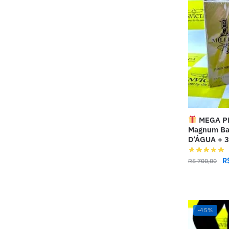
MEGA PR
Magnum Ba
D’ÁGUA + 
R
R$
700,00
-45%