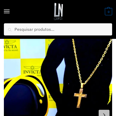
0
Pesquisar
Início
/
Relógios
/
Linha Banhados
/
Invicta Zeus Magnum
/
KIT ICE BLUE 1 Invicta Zeus Magnum + 1x G-Shock Ice + 2 Brindes + Frete Grátis