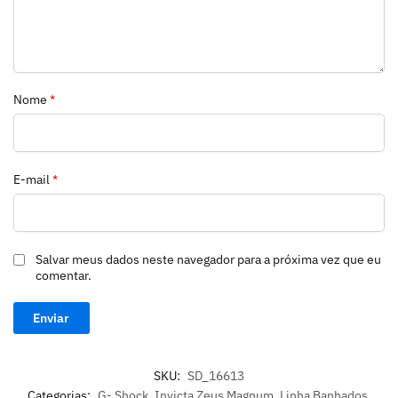
Nome
*
E-mail
*
Salvar meus dados neste navegador para a próxima vez que eu
comentar.
SKU:
SD_16613
Categorias:
G- Shock
,
Invicta Zeus Magnum
,
Linha Banhados
,