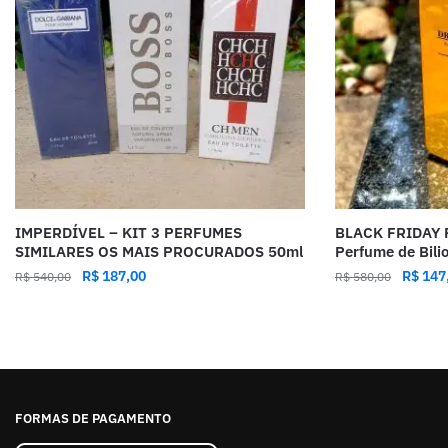
IMPERDÍVEL – KIT 3 PERFUMES
BLACK FRIDAY 
SIMILARES OS MAIS PROCURADOS 50ml
Perfume de Bili
R$
187,00
R$
147
R$
540,00
R$
580,00
FORMAS DE PAGAMENTO