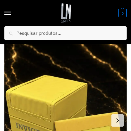
0
Pesquisar
Início
/
Relógios
/
Banhados AAA+ (PREMIUM)
/
KIT CAIXA Premium Invicta + Card, Manual Luxo e Sofisticação + FRETE GRÁTIS