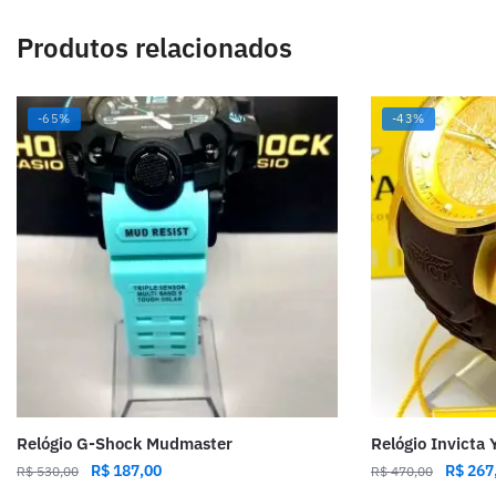
Produtos relacionados
-65%
-43%
Relógio G-Shock Mudmaster
Relógio Invicta
R$
187,00
R$
267
R$
530,00
R$
470,00