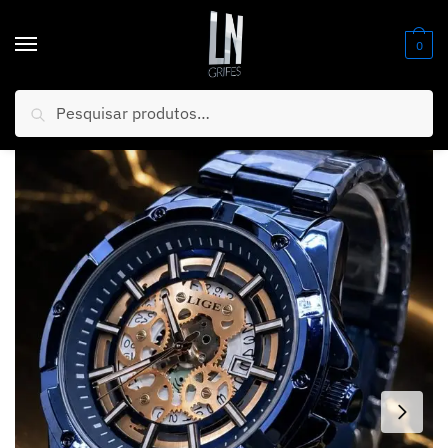
0
Pesquisar
Início
/
Relógios
/
Masculino
/
MEGA PROMOÇÃO ORIGINAL Lige Todo Azul Aço Inox Luxo e Sofisticação + FRETE GRÁTIS