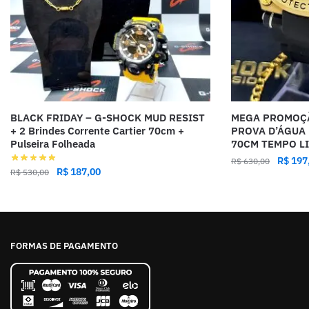
BLACK FRIDAY – G-SHOCK MUD RESIST
MEGA PROMOÇÃ
+ 2 Brindes Corrente Cartier 70cm +
PROVA D’ÁGUA
Pulseira Folheada
70CM TEMPO L
R$
197
R$
630,00
R$
187,00
R$
530,00
FORMAS DE PAGAMENTO