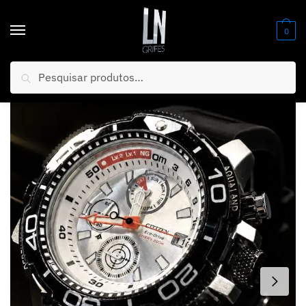
0
Pesquisar
Início
/
Relógios
/
Masculino
/
MEGA PROMOÇÃO Relógio Citizen Eco Drive Mostrador Branco Pulseira Preta 100% Funcional Luxo e Destaque + FRETE GRÁTIS