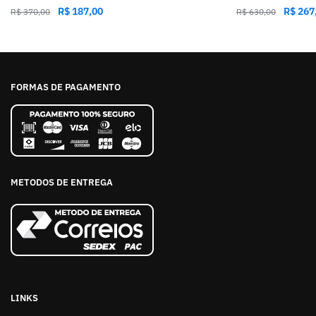
R$
187,00
R$
267
R$
370,00
R$
630,00
FORMAS DE PAGAMENTO
METODOS DE ENTREGA
LINKS