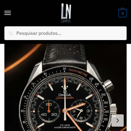
0
Pesquisar
Início
/
Relógios
/
Banhados AAA+ (PREMIUM)
/
MEGA PROMOÇÃO Relógio Omeg Seamaster Planet ALL Black Detalhes Laranja PREMIUM AAA+ 100% Funcional Luxo e Destaque + FRETE GRÁTIS