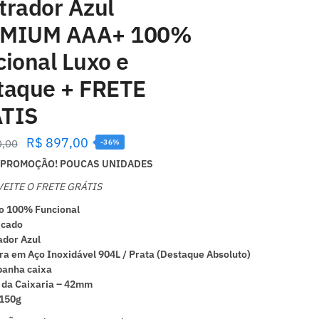
trador Azul
MIUM AAA+ 100%
cional Luxo e
taque + FRETE
TIS
R$
897,00
0,00
-36%
PROMOÇÃO! POUCAS UNIDADES
EITE O FRETE GRÁTIS
o 100% Funcional
icado
dor Azul
ra em Aço Inoxidável 904L / Prata (Destaque Absoluto)
anha caixa
 da Caixaria – 42mm
 150g