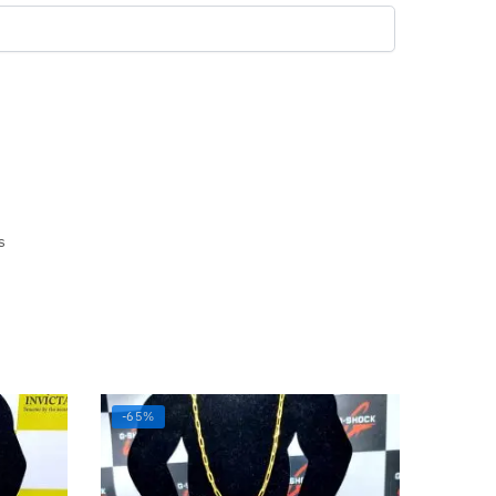
s
-65%