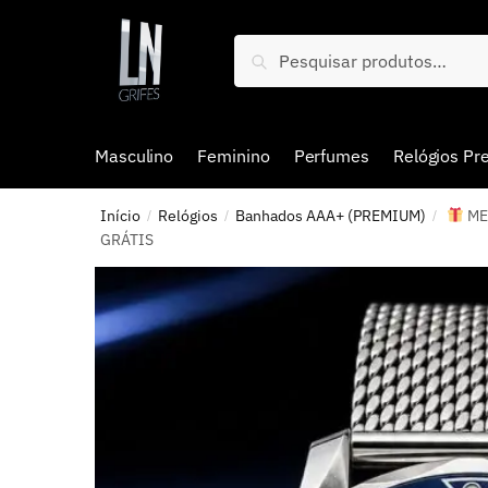
Pesquisar
Masculino
Feminino
Perfumes
Relógios P
Início
Relógios
Banhados AAA+ (PREMIUM)
MEG
/
/
/
GRÁTIS