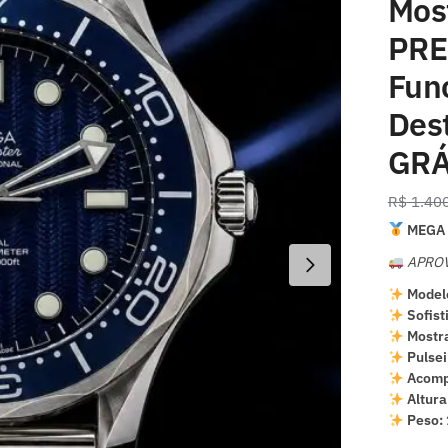
Mos
PRE
Fun
Des
GRÁ
R$
1.40
MEGA 
APROV
Model
Sofist
Mostra
Pulsei
Acomp
Altura
Peso: