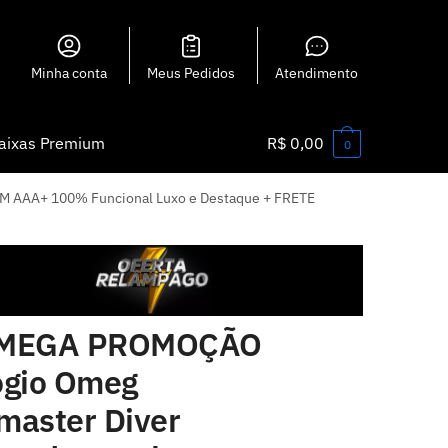
Minha conta
Meus Pedidos
Atendimento
aixas Premium
R$
0,00
0
 AAA+ 100% Funcional Luxo e Destaque + FRETE
MEGA PROMOÇÃO
ógio Omeg
master Diver