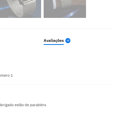
Avaliações
10
úmero 1
obrigado estão de parabéns