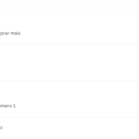
mprar mais
úmero 1
o)