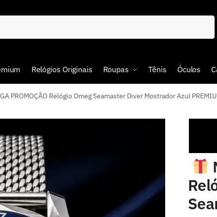
remium
Relógios Originais
Roupas
Tênis
Óculos
C
A PROMOÇÃO Relógio Omeg Seamaster Diver Mostrador Azul PREMIUM
Rel
Sea