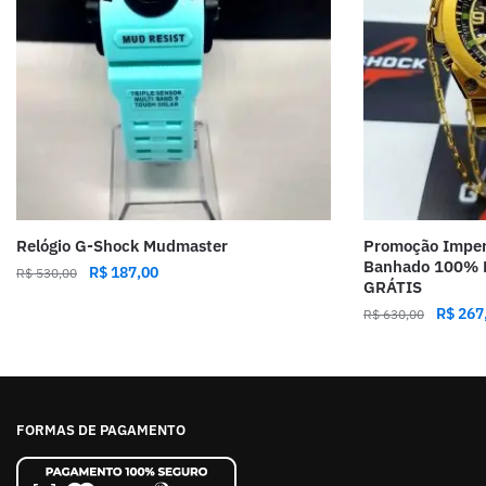
Relógio G-Shock Mudmaster
Promoção Imper
Banhado 100% F
R$
187,00
R$
530,00
GRÁTIS
R$
267
R$
630,00
FORMAS DE PAGAMENTO