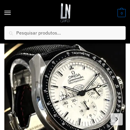
0
Pesquisar
Início
/
Relógios
/
Banhados AAA+ (PREMIUM)
/
MEGA PROMOÇÃO Relógio Omeg Speedmaster Moonwatch PREMIUM AAA+ 100% Funcional Luxo e Destaque + FRETE GRÁTIS