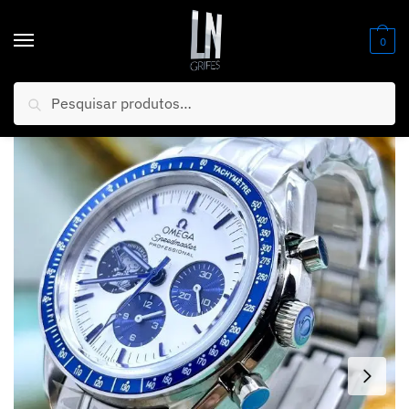
0
Pesquisar
Início
/
Relógios
/
Banhados AAA+ (PREMIUM)
/
MEGA PROMOÇÃO Relógio Omeg Snoop PREMIUM AAA 100% Funcional + Pulseira em Aço Inox 904L Luxo e Destaque + FRETE GRÁTIS