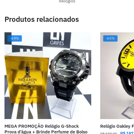
Relógios
Produtos relacionados
-69%
-65%
MEGA PROMOÇÃO Relógio G-Shock
Relógio Oakley 
Prova d’água + Brinde Perfume de Bolso
R$
187
R$
530,00