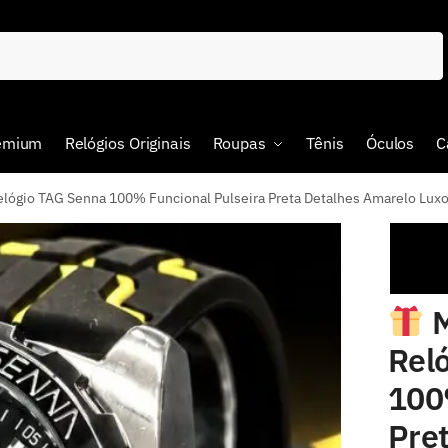
remium
Relógios Originais
Roupas
Tênis
Óculos
C
io TAG Senna 100% Funcional Pulseira Preta Detalhes Amarelo Luxo
M
Rel
100
Pre