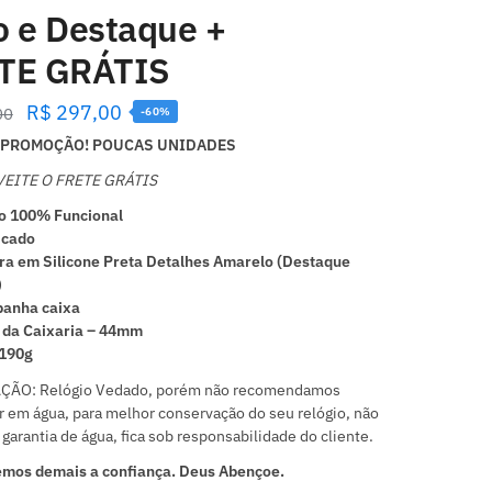
o e Destaque +
TE GRÁTIS
R$
297,00
00
-60%
PROMOÇÃO! POUCAS UNIDADES
EITE O FRETE GRÁTIS
o 100% Funcional
icado
ra em Silicone Preta Detalhes Amarelo (Destaque
)
anha caixa
 da Caixaria – 44mm
 190g
ÃO: Relógio Vedado, porém não recomendamos
 em água, para melhor conservação do seu relógio, não
garantia de água, fica sob responsabilidade do cliente.
mos demais a confiança. Deus Abençoe.