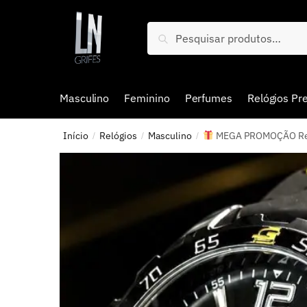
Pesquisar
Masculino
Feminino
Perfumes
Relógios P
Início
Relógios
Masculino
MEGA PROMOÇÃO Relóg
/
/
/