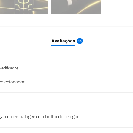
Avaliações
15
erificado)
colecionador.
ção da embalagem e o brilho do relógio.