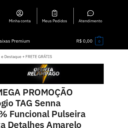
Minha conta
Meus Pedidos
Atendimento
aixas Premium
R$
0,00
0
 e Destaque + FRETE GRÁTIS
EGA PROMOÇÃO
ógio TAG Senna
% Funcional Pulseira
ta Detalhes Amarelo