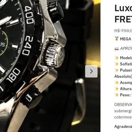
Lux
FRE
R$
750,
MEGA 
APROV
Model
Sofist
Pulsei
Absoluto
Acomp
Altura
Peso:
OBSERVAÇ
submergir
cobrimos 
Agradece