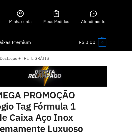
Minha conta
Meus Pedidos
Atendimento
aixas Premium
R$
0,00
0
 Destaque + FRETE GRÁTIS
EGA PROMOÇÃO
ógio Tag Fórmula 1
de Caixa Aço Inox
remamente Luxuoso