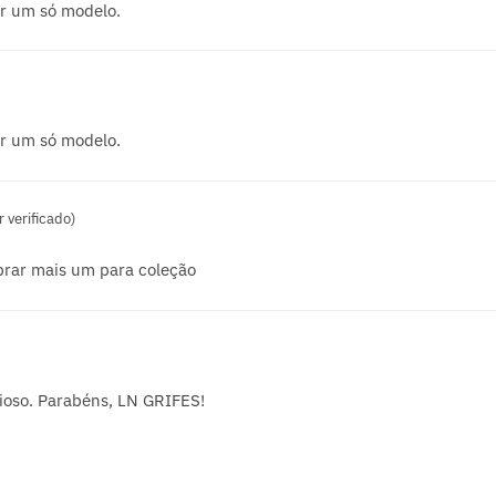
her um só modelo.
her um só modelo.
 verificado)
prar mais um para coleção
ioso. Parabéns, LN GRIFES!