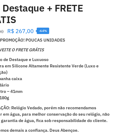
e Destaque + FRETE
TIS
R$
267,00
00
-64%
PROMOÇÃO! POUCAS UNIDADES
EITE O FRETE GRÁTIS
o de Destaque e Luxuoso
ra em Silicone Altamente Resistente Verde
(Luxo e
ção)
anha caixa
dário
tro – 41mm
 180g
ÇÃO: Relógio Vedado, porém não recomendamos
r em água, para melhor conservação do seu relógio, não
garantia de água, fica sob responsabilidade do cliente.
mos demais a confiança. Deus Abençoe.