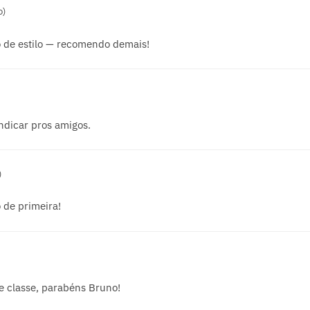
o)
 de estilo — recomendo demais!
indicar pros amigos.
)
 de primeira!
e classe, parabéns Bruno!