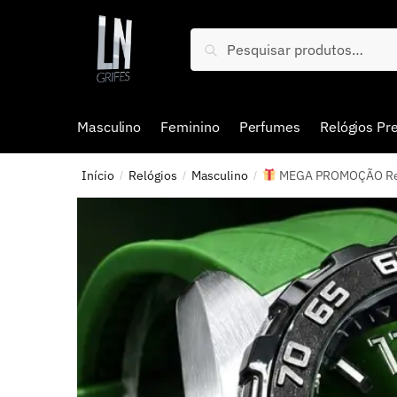
Pesquisar
Masculino
Feminino
Perfumes
Relógios P
Início
Relógios
Masculino
MEGA PROMOÇÃO Relóg
/
/
/