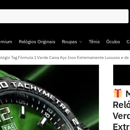
remium
Relógios Originais
Roupas
Tênis
Óculos
C
io Tag Fórmula 1 Verde Caixa Aço Inox Extremamente Luxuoso e de
M
Rel
Ver
Ext