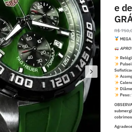
e d
GRÁ
R$
750,
MEGA 
APROV
Relógi
Pulsei
Sofistica
Acomp
Calen
Diâme
Peso:
OBSERVA
submergi
cobrimos 
Agradece