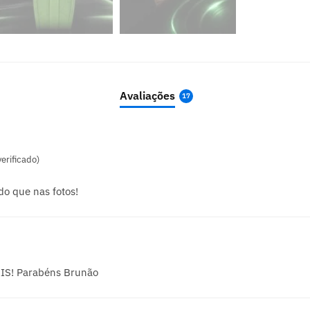
Avaliações
17
erificado)
do que nas fotos!
S! Parabéns Brunão