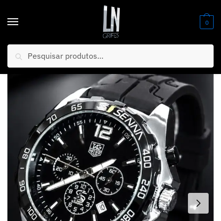
0
Pesquisar
Início
/
Relógios
/
Masculino
/
MEGA PROMOÇÃO Relógio TAG Senna All Black Caixa Aço Inox 100% Funcional Luxo e Destaque + FRETE GRÁTIS