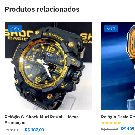
Produtos relacionados
-49%
-58%
Relógio G-Shock Mud Resist – Mega
Relógio Casio R
Promoção
R$
197
R$
470,00
R$
187,00
R$
370,00