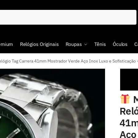
remium
Relógios Originais
Roupas
Tênis
Óculos
C
io Tag Carrera 41mm Mostrador Verde Aço Inox Luxo e Sofisticação
M
Reló
41m
Aço