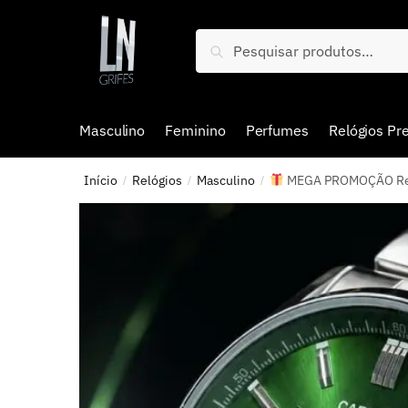
Pesquisar
Masculino
Feminino
Perfumes
Relógios P
Início
Relógios
Masculino
MEGA PROMOÇÃO Relóg
/
/
/