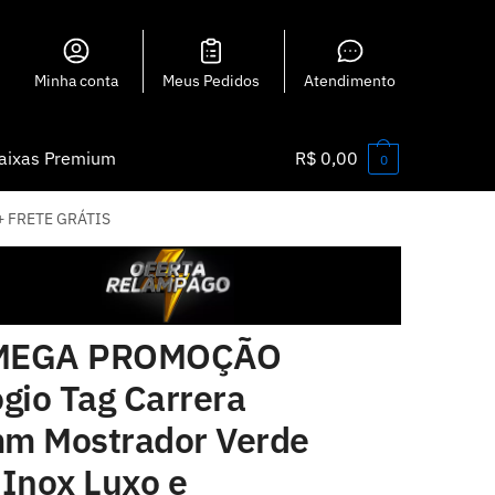
Minha conta
Meus Pedidos
Atendimento
aixas Premium
R$
0,00
0
 + FRETE GRÁTIS
EGA PROMOÇÃO
gio Tag Carrera
m Mostrador Verde
 Inox Luxo e