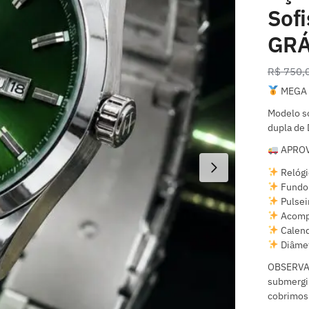
Sof
GRÁ
R$
750,
MEGA 
Modelo so
dupla de 
APROV
Relógi
Fundo 
Pulsei
Acomp
Calend
Diâme
OBSERVAÇ
submergir
cobrimos 