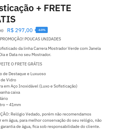
isticação + FRETE
TIS
R$
297,00
00
-60%
PROMOÇÃO! POUCAS UNIDADES
fisticado da linha Carrera Mostrador Verde com Janela
Dia e Data no seu Mostrador.
EITE O FRETE GRÁTIS
o de Destaque e Luxuoso
de Vidro
ra em Aço Inoxidável (Luxo e Sofisticação)
anha caixa
ário
tro – 41mm
ÃO: Relógio Vedado, porém não recomendamos
 em água, para melhor conservação do seu relógio, não
garantia de água, fica sob responsabilidade do cliente.