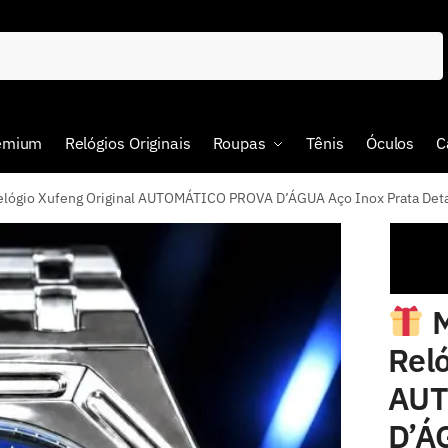
remium
Relógios Originais
Roupas
Tênis
Óculos
C
io Xufeng Original AUTOMÁTICO PROVA D’ÁGUA Aço Inox Prata Detalh
M
Reló
AUT
D’Á