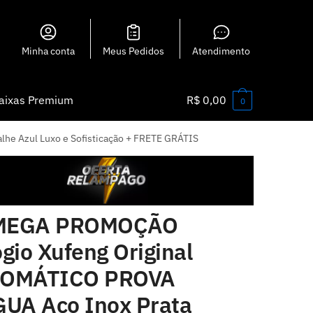
Minha conta
Meus Pedidos
Atendimento
aixas Premium
R$
0,00
0
e Azul Luxo e Sofisticação + FRETE GRÁTIS
EGA PROMOÇÃO
gio Xufeng Original
OMÁTICO PROVA
GUA Aço Inox Prata