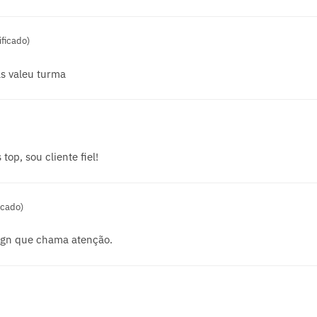
ficado)
s valeu turma
op, sou cliente fiel!
icado)
ign que chama atenção.