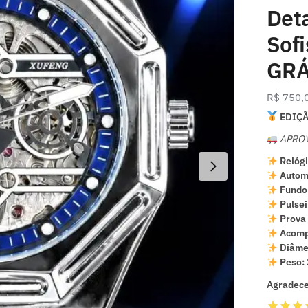
Deta
Sof
GRÁ
R$
750,
EDIÇÃ
APROV
Relóg
Autom
Fundo 
Pulsei
Prova
Acomp
Diâmet
Peso:
Agradece