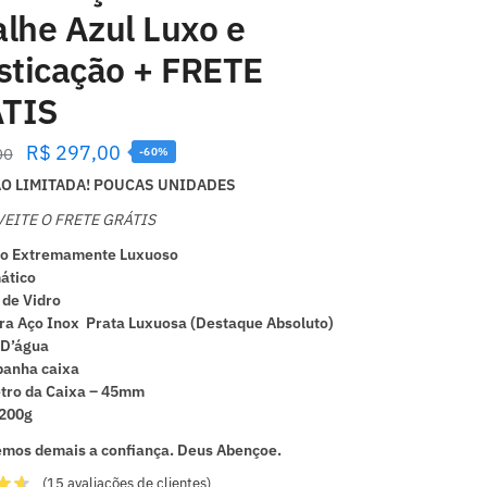
lhe Azul Luxo e
isticação + FRETE
TIS
R$
297,00
00
-60%
O LIMITADA! POUCAS UNIDADES
EITE O FRETE GRÁTIS
io Extremamente Luxuoso
ático
de Vidro
ra Aço Inox Prata Luxuosa (Destaque Absoluto)
 D’água
anha caixa
ro da Caixa – 45mm
 200g
mos demais a confiança. Deus Abençoe.
(
15
avaliações de clientes)