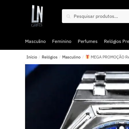
Pesquisar
Masculino
Feminino
Perfumes
Relógios P
Início
Relógios
Masculino
MEGA PROMOÇÃO Relóg
/
/
/