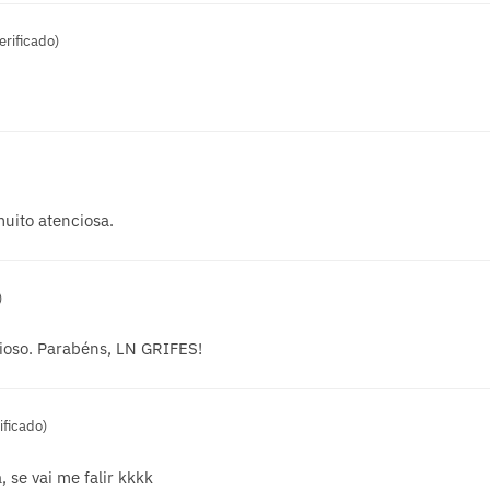
rificado)
uito atenciosa.
)
ioso. Parabéns, LN GRIFES!
ificado)
 se vai me falir kkkk