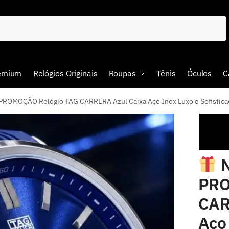
remium
Relógios Originais
Roupas
Tênis
Óculos
C
OMOÇÃO Relógio TAG CARRERA Azul Caixa Aço Inox Luxo e Sofistica
N
PRO
CAR
Aço