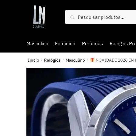
Pesquisar
Masculino
Feminino
Perfumes
Relógios P
Início
Relógios
Masculino
NOVIDADE 2026 EM PR
/
/
/