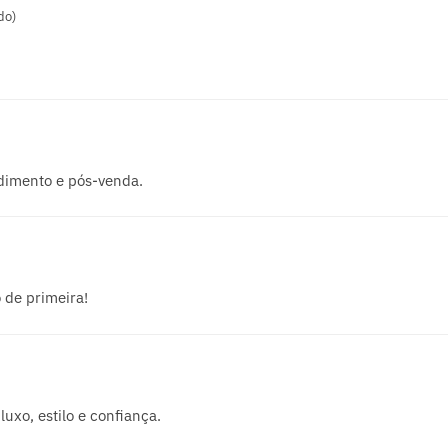
do)
ndimento e pós-venda.
 de primeira!
uxo, estilo e confiança.