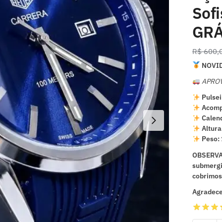
Sof
GRÁ
R$
600,
NOVID
APROV
Pulsei
Acomp
Calend
Altura
Peso:
OBSERVA
submergi
cobrimos 
Agradece