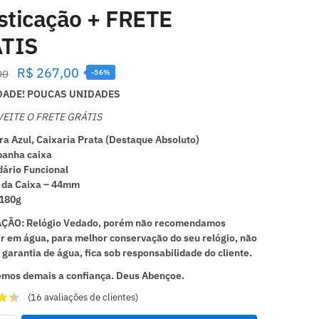
isticação + FRETE
TIS
R$
267,00
00
-56%
ADE! POUCAS UNIDADES
EITE O FRETE GRÁTIS
ra Azul, Caixaria Prata (Destaque Absoluto)
anha caixa
ário Funcional
 da Caixa – 44mm
 180g
ÇÃO: Relógio Vedado, porém não recomendamos
r em água, para melhor conservação do seu relógio, não
garantia de água, fica sob responsabilidade do cliente.
mos demais a confiança. Deus Abençoe.
(
16
avaliações de clientes)