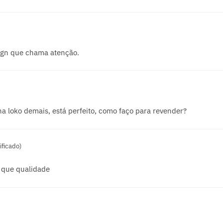
ign que chama atenção.
ina loko demais, está perfeito, como faço para revender?
ificado)
 que qualidade