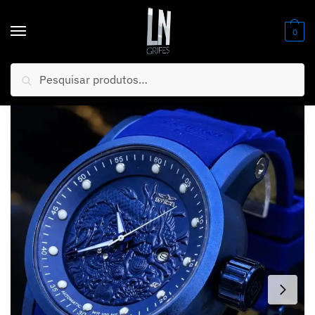
0
Pesquisar
Início
/
Relógios
/
Masculino
/
NOVIDADE 2026 Relógio Invicta Yakuza Todo Azul em Caixa em Aço Inox Luxo e Destaque + FRETE GRÁTIS