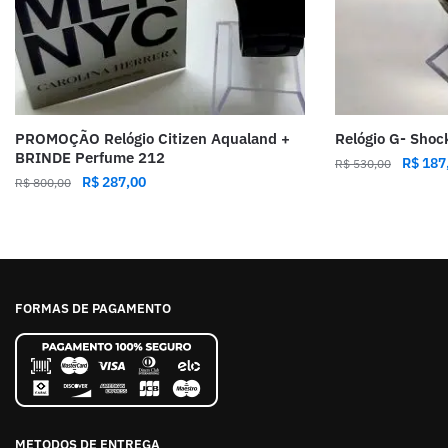
PROMOÇÃO Relógio Citizen Aqualand +
Relógio G- Shoc
BRINDE Perfume 212
R$
187
R$
530,00
R$
287,00
R$
800,00
FORMAS DE PAGAMENTO
METODOS DE ENTREGA