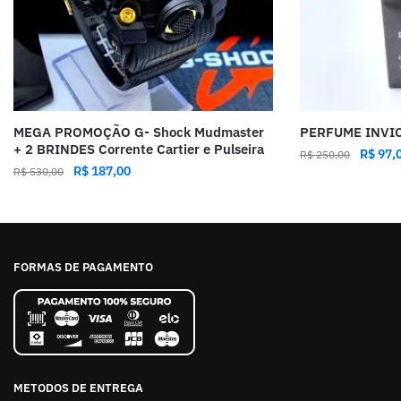
MEGA PROMOÇÃO G- Shock Mudmaster
PERFUME INVIC
+ 2 BRINDES Corrente Cartier e Pulseira
R$
97,
R$
250,00
R$
187,00
R$
530,00
FORMAS DE PAGAMENTO
METODOS DE ENTREGA