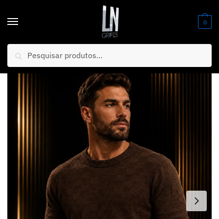
0
Pesquisar
Início
/
Relógios
/
Masculino
/
NOVIDADE 2026 Suéter Marrom Quadriculado Luxuoso + FRETE GRÁTIS