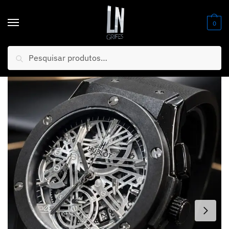
0
Pesquisar
Início
/
Relógios
/
Masculino
/
PROMOÇÃO Relógio Hublo Preto Mostrador Prata 100 % Funcional + Luxo e Sofisticação + FRETE GRÁTIS