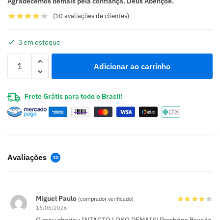
Agradecemos demais pela confiança. Deus Abençoe.
(
10
avaliações de clientes)
3 em estoque
Adicionar ao carrinho
Frete Grátis para todo o Brasil!
Avaliações
10
Miguel Paulo
(comprador verificado)
16/06/2026
O meu chegou INTACTO LOKO DEMAIS! Parabéns Brunão