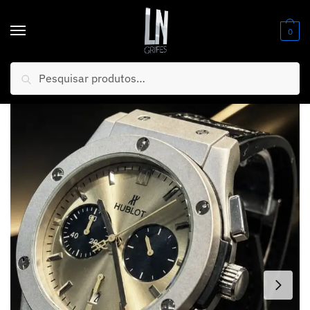
0
Pesquisar
Início
/
Relógios
/
Masculino
/
PROMOÇÃO Relógio Hublo 100 % Funcional Pulseira em Couro Preta + Luxo e Sofisticação + FRETE GRÁTIS