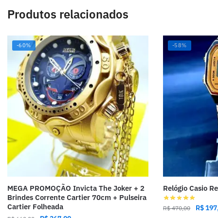
Produtos relacionados
-60%
-58%
MEGA PROMOÇÃO Invicta The Joker + 2
Relógio Casio R
Brindes Corrente Cartier 70cm + Pulseira
Cartier Folheada
R$
197
R$
470,00