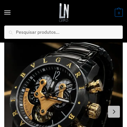
0
Pesquisar
Início
/
Relógios
/
Banhados AAA+ (PREMIUM)
/
MEGA PROMOÇÃO BVGALRI AUTOMÁTICO All Black AÇO INOX 904L Linha Premium AAA+ + Frete Grátis