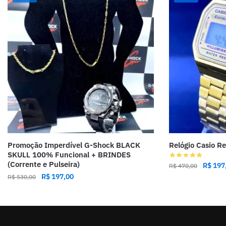
Promoção Imperdível G-Shock BLACK
Relógio Casio R
SKULL 100% Funcional + BRINDES
(Corrente e Pulseira)
R$
197
R$
470,00
R$
197,00
R$
530,00