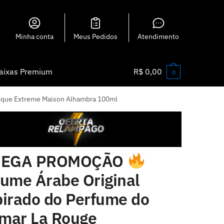
Minha conta
Meus Pedidos
Atendimento
aixas Premium
R$
0,00
0
roque Extreme Maison Alhambra 100ml
EGA PROMOÇÃO
fume Árabe Original
pirado do Perfume do
mar La Rouge