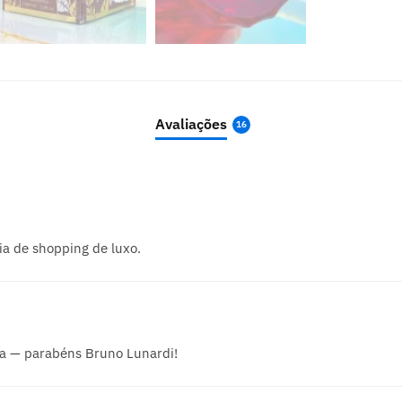
Avaliações
16
a de shopping de luxo.
a — parabéns Bruno Lunardi!