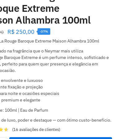
oque Extreme
son Alhambra 100ml
R$
250,00
90
-37%
La Rouge Baroque Extreme Maison Alhambra 100ml
ado na fragrância que o Neymar mais utiliza
e Baroque Extreme é um perfume intenso, sofisticado e
 perfeito para quem quer presença e elegância em
ocasião.
envolvente e luxuoso
nte fixação e projeção
para noite e ocasiões especiais
 premium e elegante
: 100ml | Eau de Parfum
 de luxo, poder e destaque — com ótimo custo-benefício.
(
16
avaliações de clientes)