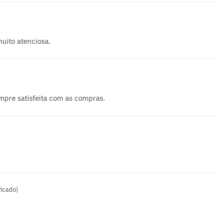
uito atenciosa.
empre satisfeita com as compras.
ficado)