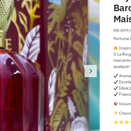
Bar
Mai
R$
399,
Perfume 
Inspir
O La Roug
marcante,
qualquer 
Aroma 
Excele
Ideal 
Frasco
Volume
Cheiro