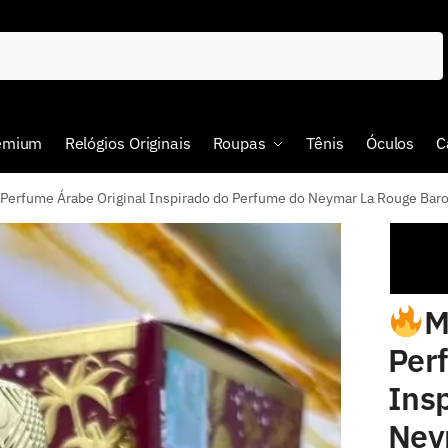
remium
Relógios Originais
Roupas
Tênis
Óculos
C
Perfume Árabe Original Inspirado do Perfume do Neymar La Rouge Ba
M
Per
Ins
Ney