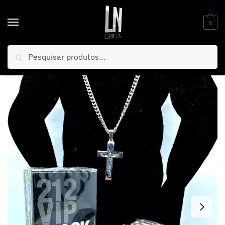
0
Pesquisar
Início
/
Relógios
/
Masculino
/
MEGA PROMOÇÃO AUDEMARS PIGUET PRATA AÇO INOX PROVA D’ÁGUA + 3 BRINDES + FRETE GRÁTIS