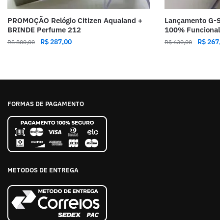
PROMOÇÃO Relógio Citizen Aqualand +
Lançamento G-S
BRINDE Perfume 212
100% Funcional
R$
287,00
R$
267
R$
800,00
R$
630,00
FORMAS DE PAGAMENTO
METODOS DE ENTREGA