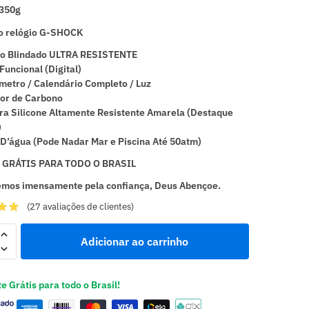
 350g
o relógio G-SHOCK
o Blindado ULTRA RESISTENTE
uncional (Digital)
etro / Calendário Completo / Luz
or de Carbono
ra Silicone Altamente Resistente Amarela (Destaque
)
D’água (Pode Nadar Mar e Piscina Até 50atm)
 GRÁTIS PARA TODO O BRASIL
mos imensamente pela confiança, Deus Abençoe.
(
27
avaliações de clientes)
Adicionar ao carrinho
e Grátis para todo o Brasil!