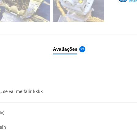
Avaliações
27
 se vai me falir kkkk
do)
ein