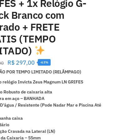
FES + 1x Relógio G-
ck Branco com
rado + FRETE
TIS (TEMPO
ITADO)
R$
297,00
00
-63%
O POR TEMPO LIMITADO (RELÂMPAGO)
o relógio Invicta Zeus Magnum LN GRIFES
o Robusto de caixaria alta
ira em aço – BANHADA
D’água / Resistente (Pode Nadar Mar e Piscina Até
anha caixa
dário
ão Cravada na Lateral (LN)
 da Caixaria – 55mm