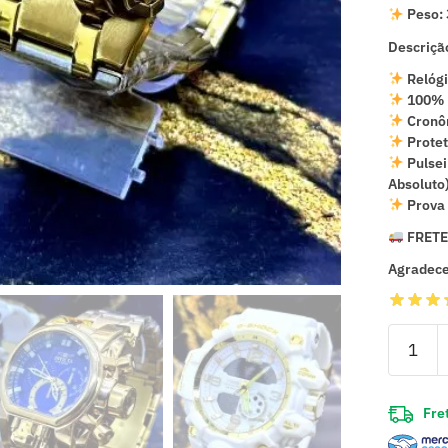
Peso:
Descriçã
Relógi
100% F
Cronôm
Protet
Pulsei
Absoluto
Prova 
FRETE
Agradece
Fret