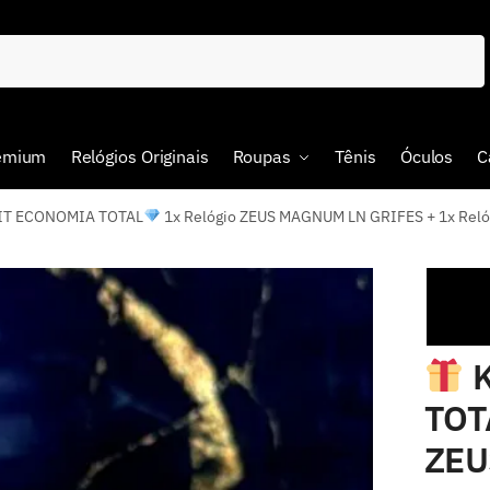
remium
Relógios Originais
Roupas
Tênis
Óculos
C
IT ECONOMIA TOTAL
1x Relógio ZEUS MAGNUM LN GRIFES + 1x Reló
K
TOT
ZEU