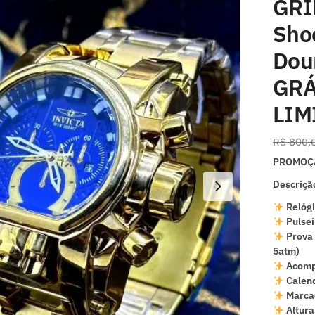
GRI
Sho
Dou
GRÁ
LIM
R$
800,
PROMOÇÃ
Descriçã
Relógi
Pulse
Prova 
5atm)
Acomp
Calen
Marcaç
Altura