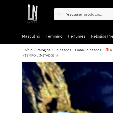
Pesquisar
Masculino
Feminino
Perfumes
Relógios P
Início
Relógios
Folheados
Linha Folheados
K
/
/
/
/
(TEMPO LIMITADO)