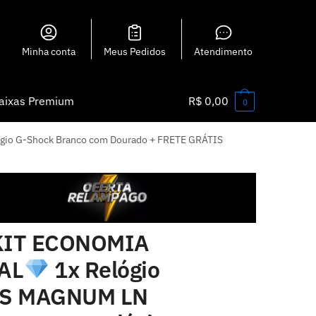
Minha conta
Meus Pedidos
Atendimento
aixas Premium
R$
0,00
0
gio G-Shock Branco com Dourado + FRETE GRÁTIS
IT ECONOMIA
AL
1x Relógio
S MAGNUM LN