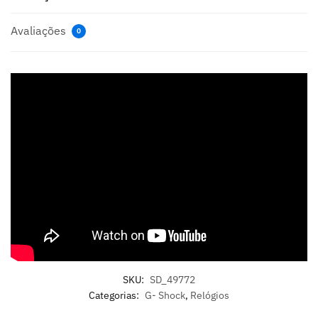
Avaliações
0
SKU:
SD_49772
Categorias:
G- Shock
,
Relógios