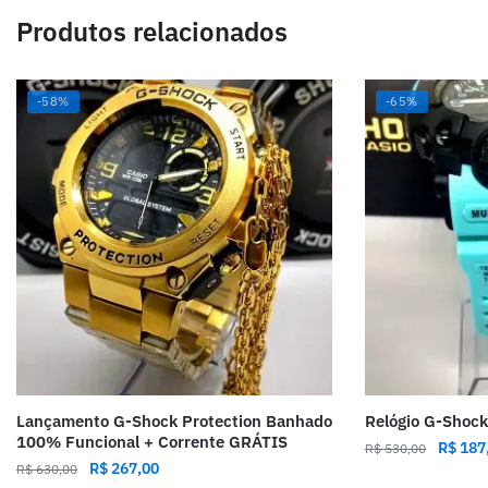
Produtos relacionados
-58%
-65%
Lançamento G-Shock Protection Banhado
Relógio G-Shoc
100% Funcional + Corrente GRÁTIS
R$
187
R$
530,00
R$
267,00
R$
630,00