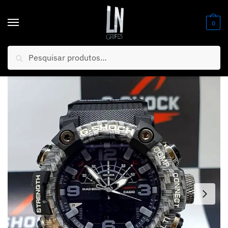
0
Pesquisar
Início
/
Relógios
/
G- Shock
/
LANÇAMENTO + BLACK FRIDAY G- Shock Mudmaster – FRETE GRÁTIS PARA TODO O BRASIL