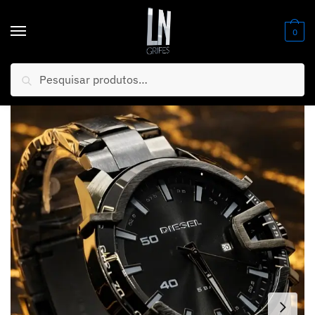
0
Pesquisar
Início
/
Relógios
/
Masculino
/
MEGA PROMOÇÃO DE LUXO Relógio 5BAR ALL BLACK (TODO PRETO) em Aço Inoxidável PROVA D’ÁGUA Sofisticação e Destaque + FRETE GRÁTIS