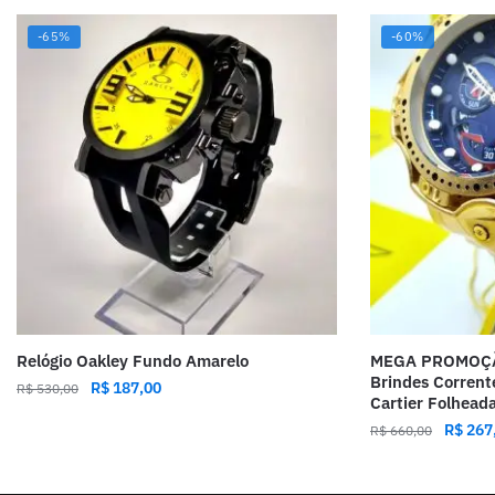
-65%
-60%
Relógio Oakley Fundo Amarelo
MEGA PROMOÇÃO 
Brindes Corrent
R$
187,00
R$
530,00
Cartier Folhead
R$
267
R$
660,00