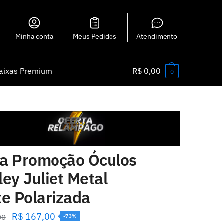
Minha conta
Meus Pedidos
Atendimento
aixas Premium
R$
0,00
0
a Promoção Óculos
ey Juliet Metal
te Polarizada
R$
167,00
00
-73%