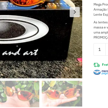
Mega Prom
Armação 
Lente Es
As lentes
massa e 
uma ampla
PROMOÇÃ
Fret