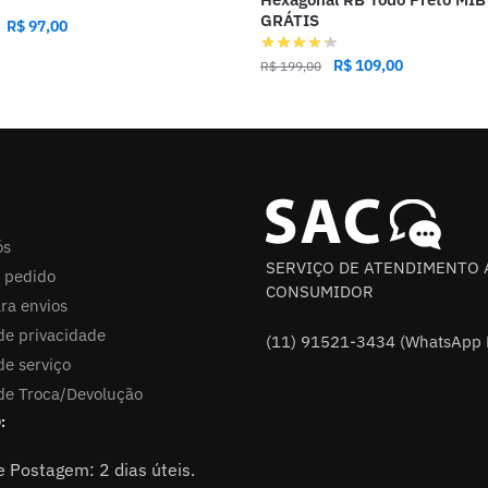
GRÁTIS
R$
97,00
R$
109,00
R$
199,00
ós
SERVIÇO DE ATENDIMENTO 
 pedido
CONSUMIDOR
ra envios
 de privacidade
(11) 91521-3434 (WhatsApp 
de serviço
 de Troca/Devolução
:
e Postagem: 2 dias úteis.