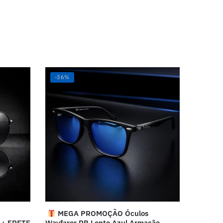
-36%
MEGA PROMOÇÃO Óculos
 + FRETE
Wayfarer RB Lente Azul Armação