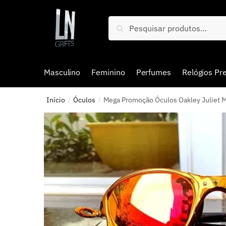
Pesquisar
Masculino
Feminino
Perfumes
Relógios P
Início
Óculos
Mega Promoção Óculos Oakley Juliet M
/
/