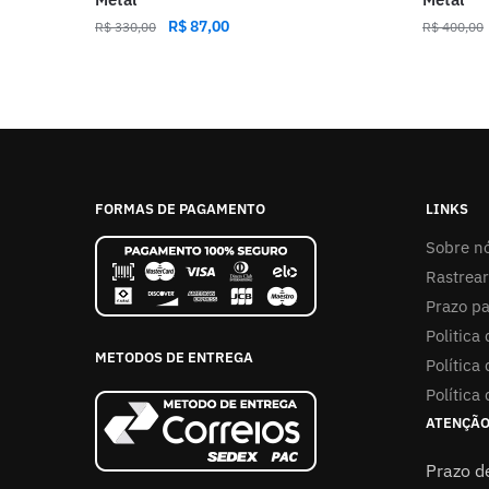
R$
87,00
R$
330,00
R$
400,00
FORMAS DE PAGAMENTO
LINKS
Sobre n
Rastrear
Prazo pa
Politica
METODOS DE ENTREGA
Política 
Política
ATENÇÃO
Prazo d