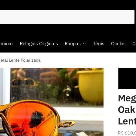
remium
Relógios Originais
Roupas
Tênis
Óculos
C
etal Lente Polarizada
Meg
Oakl
Len
R$
610,