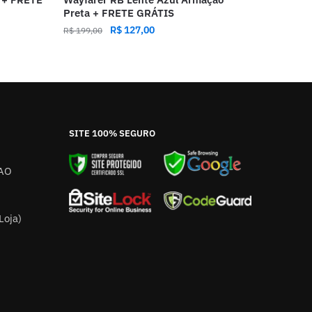
Preta + FRETE GRÁTIS
R$
127,00
R$
199,00
SITE 100% SEGURO
AO
Loja)