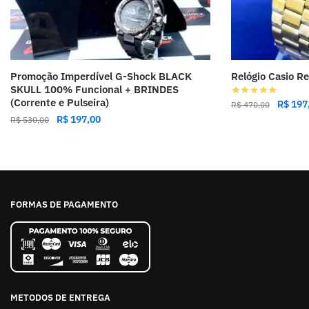
Promoção Imperdível G-Shock BLACK
Relógio Casio R
SKULL 100% Funcional + BRINDES
(Corrente e Pulseira)
R$
197
R$
470,00
R$
197,00
R$
530,00
FORMAS DE PAGAMENTO
METODOS DE ENTREGA