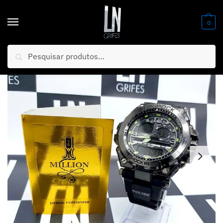
0
Pesquisar
Início
/
Relógios
/
G- Shock
/
MEGA PROMOÇÃO Relógio G-Shock Prova d’água + Brinde Perfume de Bolso Original