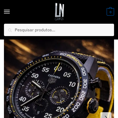
0
Pesquisar
Início
/
Relógios
/
Banhados AAA+ (PREMIUM)
/
MEGA PROMOÇÃO Relógio TAG PORSCHE CARRERA 100% Funcional PREMIUM AAA+ Luxo e Destaque + FRETE GRÁTIS