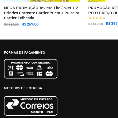
MEGA PROMOÇÃO Invicta The Joker + 2
PROMOÇÃO KIT 
Brindes Corrente Cartier 70cm + Pulseira
PELO PREÇO DE
Cartier Folheada
R$
397
R$
630,00
R$
267,00
R$
660,00
FORMAS DE PAGAMENTO
METODOS DE ENTREGA