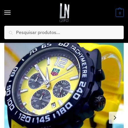
0
Pesquisar
Início
/
Relógios
/
Masculino
/
NOVIDADE 2026 Relógio TAG Fórmula 1 Pulseira Amarela Mostrador Amarelo Luxo Caixaria Preta Pura Sofisticação PROVA D’ÁGUA + FRETE GRÁTIS