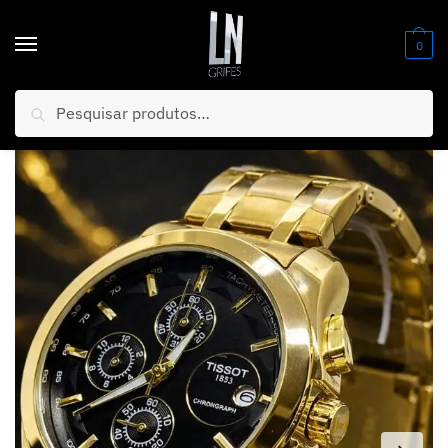
0
Pesquisar
Início
/
Relógios
/
Masculino
/
NOVIDADE EM PROMOÇÃO 2026 Relógio Tisso 1853 Funcional Banhado Mostrador Preto Luxo e Destaque + FRETE GRÁTIS