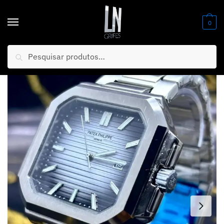
0
Pesquisar
Início
/
Relógios
/
Masculino
/
BLACK FRIDAY Patek Prata Aço Inox Mostrador Preto e Branco Degradê Luxo e Sofisticação + Frete Grátis