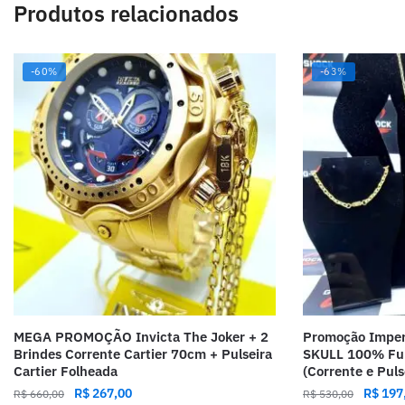
Produtos relacionados
-60%
-63%
MEGA PROMOÇÃO Invicta The Joker + 2
Promoção Imper
Brindes Corrente Cartier 70cm + Pulseira
SKULL 100% Fu
Cartier Folheada
(Corrente e Puls
R$
267,00
R$
197
R$
660,00
R$
530,00