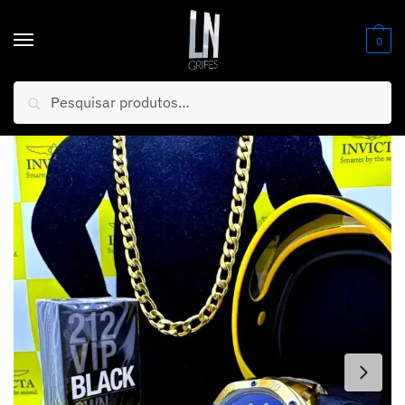
0
Pesquisar
Início
/
Relógios
/
Linha Banhados
/
Invicta Bolt
/
PROMOÇÃO NATAL Invicta AquaMan Banhado Fundo Blue PROVA D’ÁGUA + 2 BRINDES + FRETE GRÁTIS