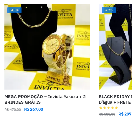
-43%
-49%
MEGA PROMOÇÃO – Invicta Yakuza + 2
BLACK FRIDAY I
BRINDES GRÁTIS
D’água + FRETE
R$
267,00
R$
470,00
R$
297
R$
580,00