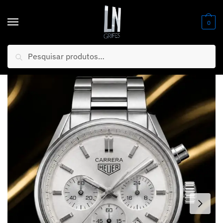
0
Pesquisar
Início
/
Relógios
/
Masculino
/
MEGA PROMOÇÃO Relógio Tag Carrera 42mm Prata Mostrador Branco em Aço Inox Luxuoso e Sofisticado + FRETE GRÁTIS