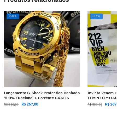
-58%
-50%
Lançamento G-Shock Protection Banhado
Invicta Venom 
100% Funcional + Corrente GRÁTIS
TEMPO LIMITA
R$
267,00
R$
267
R$
630,00
R$
530,00