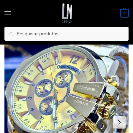
0
Pesquisar
Início
/
Relógios
/
Masculino
/
BLACK FRIDAY ECONOMIA Relógio 10BAR Dourado Mostrador Dourado PROVA D’ÁGUA Luxo e Destaque + FRETE GRÁTIS