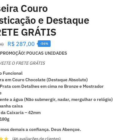
seira Couro
sticação e Destaque
RETE GRÁTIS
R$
287,00
00
-56%
PROMOÇÃO! POUCAS UNIDADES
EITE O FRETE GRÁTIS
 Funcional
ra em Couro Chocolate (Destaque Absoluto)
Prata com Detalhes em cima no Bronze e Mostrador
e
ente a água (Não submergir, nadar, mergulhar o relógio)
anha caixa
 da Caixaria – 42mm
 180g
mos demais a confiança. Deus Abençoe.
(
46
avaliações de clientes)