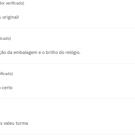
or verificado)
original!
icado)
ção da embalagem e o brilho do relógio.
ificado)
 certo
s valeu turma