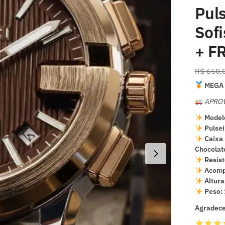
Pul
Sofi
+ F
R$
650,
MEGA 
APROV
Modelo
Pulsei
Caixa 
Chocolat
Resist
Acomp
Altura
Peso:
Agradece