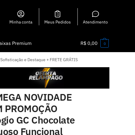
Minha conta
Meus Pedidos
Atendimento
aixas Premium
R$
0,00
0
ofisticação e Destaque + FRETE GRÁTIS
EGA NOVIDADE
M PROMOÇÃO
ógio GC Chocolate
uoso Funcional