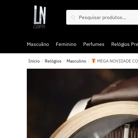
Pesquisar
Masculino
Feminino
Perfumes
Relógios P
Início
Relógios
Masculino
MEGA NOVIDADE COM P
/
/
/