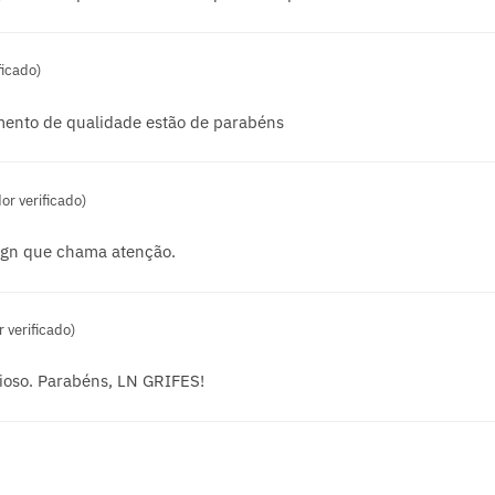
ficado)
ento de qualidade estão de parabéns
r verificado)
ign que chama atenção.
 verificado)
ioso. Parabéns, LN GRIFES!