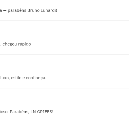
a — parabéns Bruno Lunardi!
, chegou rápido
uxo, estilo e confiança.
ioso. Parabéns, LN GRIFES!