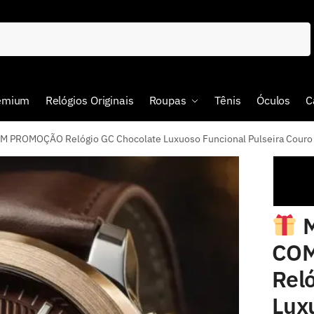
remium
Relógios Originais
Roupas
Tênis
Óculos
C
ROMOÇÃO Relógio GC Chocolate Luxuoso Funcional Pulseira Couro S
M
CO
Rel
Lux