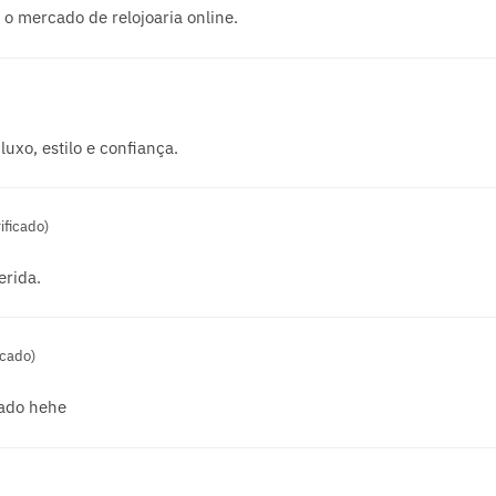
o mercado de relojoaria online.
uxo, estilo e confiança.
ificado)
erida.
icado)
ado hehe