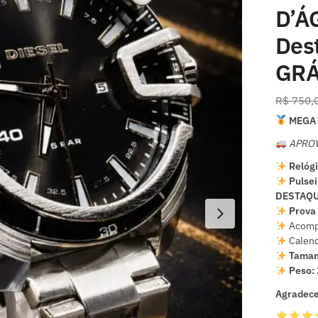
D’Á
Des
GRÁ
R$
750,
MEGA 
APROV
Relógi
Pulsei
DESTAQU
Prova 
Acomp
Calend
Taman
Peso:
Agradece