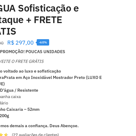
GUA Sofisticação e
taque + FRETE
TIS
R$
297,00
00
-60%
PROMOÇÃO! POUCAS UNIDADES
EITE O FRETE GRÁTIS
o voltado ao luxo e sofisticação
raPrata em Aço Inoxidável Mostrador Preto (LUXO E
E)
D’água / Resistente
anha caixa
ário
ho Caixaria – 52mm
 200g
mos demais a confiança. Deus Abençoe.
(
27
avaliações de clientes)