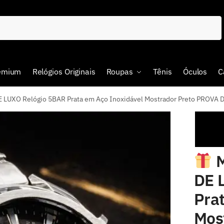
remium
Relógios Originais
Roupas
Tênis
Óculos
C
XO Relógio 5BAR Prata em Aço Inoxidável Mostrador Preto PROVA D’
M
DE 
Pra
Mos