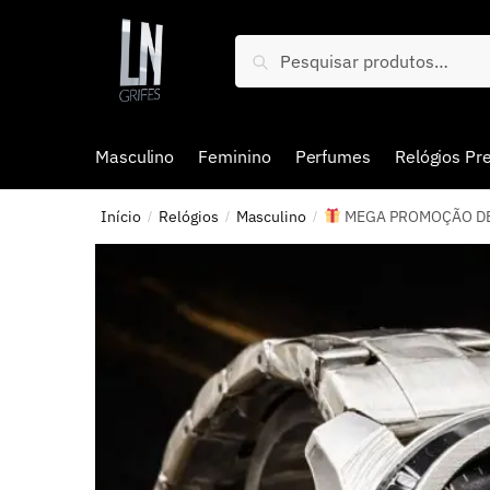
Pesquisar
Masculino
Feminino
Perfumes
Relógios P
Início
Relógios
Masculino
MEGA PROMOÇÃO DE LU
/
/
/