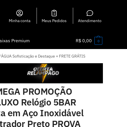
Minha conta
Meus Pedidos
Atendimento
aixas Premium
R$
0,00
0
ÁGUA Sofisticação e Destaque + FRETE GRÁTIS
EGA PROMOÇÃO
LUXO Relógio 5BAR
ta em Aço Inoxidável
trador Preto PROVA